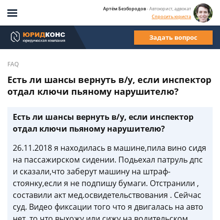
Артём Безбородов
- Автоюрист, адвокат
Спросить юриста
Задать вопрос
FAQ
Есть ли шансы вернуть в/у, если инспектор
отдал ключи пьяному нарушителю?
Есть ли шансы вернуть в/у, если инспектор
отдал ключи пьяному нарушителю?
26.11.2018 я находилась в машине,пила вино сидя
на пассажирском сидении. Подьехал патруль дпс
и сказали,что заберут машину на штраф-
стоянку,если я не подпишу бумаги. Отстранили ,
составили акт мед.освидетельствования . Сейчас
суд. Видео фиксации того что я двигалась на авто
нет, то что выхожу или сижу на водительском,