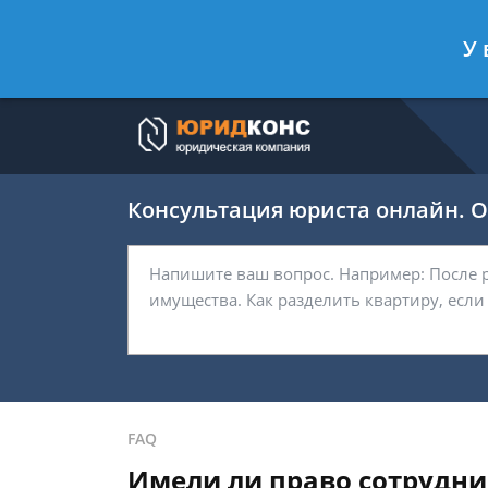
Артём Безбородов
- Автоюрист, ад
У 
Спросить юриста
Консультация юриста онлайн. От
FAQ
Имели ли право сотрудни