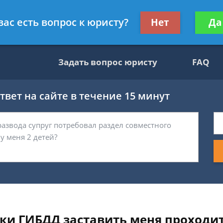
вокат
Получите консул
вас есть вопрос к юристу?
Нет
Да
бес
Задать вопрос юристу
FAQ
вет на сайте в течение 15 минут
ки ГИБДД заставить меня проходи