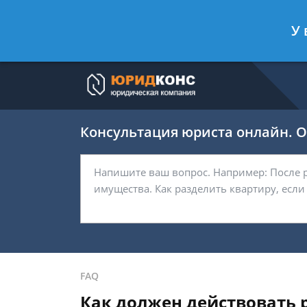
Артём Безбородов
- Автоюрист, ад
У 
Спросить юриста
Консультация юриста онлайн. От
FAQ
Как должен действовать 