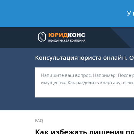
Артём Безбородов
- Автоюрист, ад
У 
Спросить юриста
Консультация юриста онлайн. От
FAQ
Как избежать лишения пра