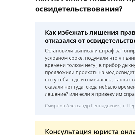
освидетельствования?
Как избежать лишения прав
отказался от освидетельст
Остановили выписали штраф за тониро
условном сроке, подумали что я пьян
времени толком нету , в прибор дыхну
предложили проехать на мед освидете
его у себя , где и отмечаюсь , так как
сказали нет туда, сюда небыло времен
лешение? или если я привезу им спра
Смирнов Александр Геннадьевич, г. Пе
Консультация юриста онл