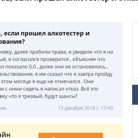
, если прошел алкотестер и
вования?
вку, далее прабили права, и увидели что я на
ый, я согласился проверится , объясняя что
л показало 0,0 , далее они не остановились ,
льствование, я им сказал что я завтра пройду
 в этом месяце я еще не отмечался . Они
и с ними сидеть я написал отказ .Всё это
вку что я трезвый, будут шансы?
рмь
15 декабря 2018 г. 17:49
айн