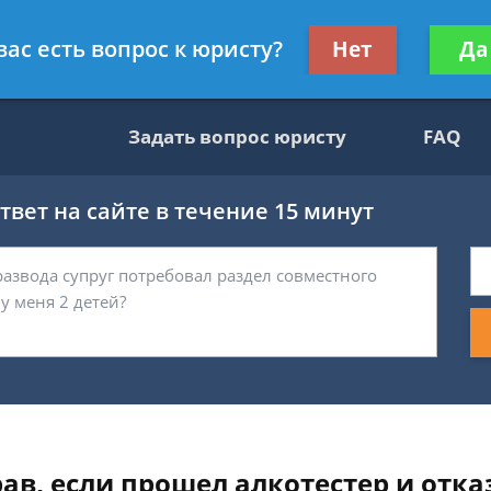
вокат
Получите консул
вас есть вопрос к юристу?
Нет
Да
бес
Задать вопрос юристу
FAQ
вет на сайте в течение 15 минут
в, если прошел алкотестер и отка