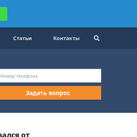
ьтацию
Задать вопрос
платно
Статьи
Контакты
Задать вопрос
зался от