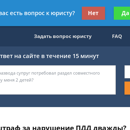
вокат
Получите консул
вас есть вопрос к юристу?
Нет
Да
бес
Задать вопрос юристу
FAQ
вет на сайте в течение 15 минут
 штраф за нарушение ПДД дважды?