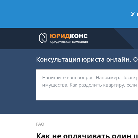
Артём Безбородов
- Автоюрист, ад
У 
Спросить юриста
Консультация юриста онлайн. От
FAQ
Как не оплачивать один