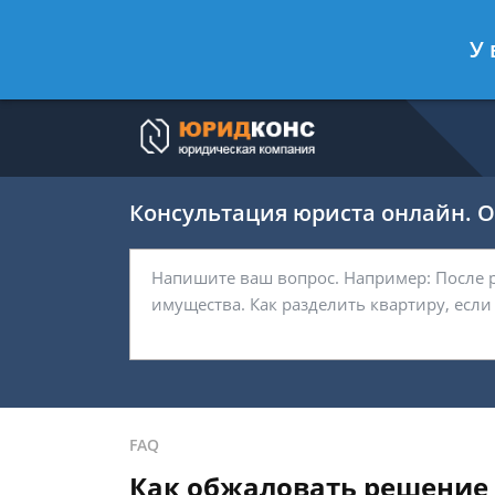
Артём Безбородов
- Автоюрист, ад
У 
Спросить юриста
Консультация юриста онлайн. От
FAQ
Как обжаловать решение 