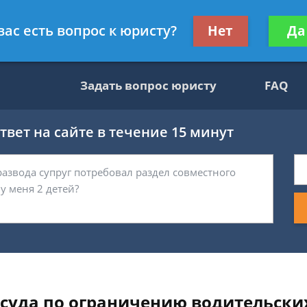
вокат
Получите консул
вас есть вопрос к юристу?
Нет
Да
бес
Задать вопрос юристу
FAQ
вет на сайте в течение 15 минут
суда по ограничению водительских