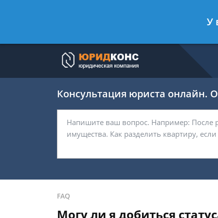
Артём Безбородов
- Автоюрист, ад
У 
Спросить юриста
Консультация юриста онлайн. От
FAQ
Могу ли я добиться стату