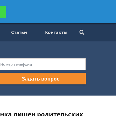
ьтацию
Задать вопрос
платно
Статьи
Контакты
Задать вопрос
бенка лишен родительских