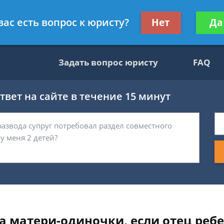
вокат
Получите консул
вас есть вопрос к юристу?
Нет
Да
бес
Задать вопрос юристу
FAQ
вет на сайте в течение 15 минут
са матери-одиночки, если отец ре