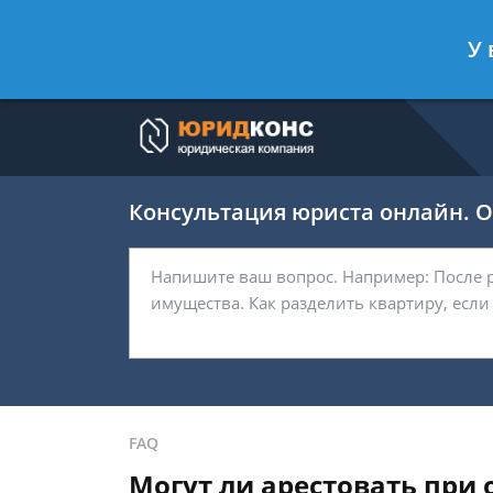
Артём Безбородов
- Автоюрист, ад
У 
Спросить юриста
Консультация юриста онлайн. От
FAQ
Могут ли арестовать при 