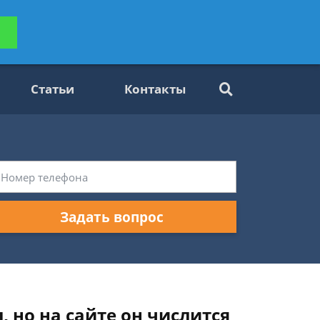
ьтацию
Задать вопрос
платно
Статьи
Контакты
Задать вопрос
 но на сайте он числится