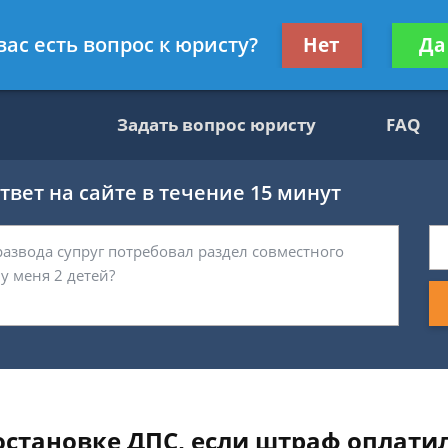
вокат
Получите консул
вас есть вопрос к юристу?
Нет
Да
бес
Задать вопрос юристу
FAQ
вет на сайте в течение 15 минут
остановке ДПС, если штраф оплатил,