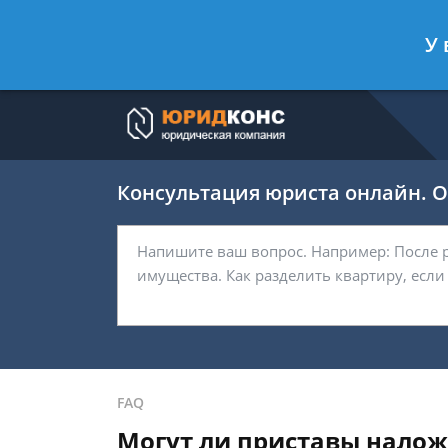
Артём Безбородов
- Автоюрист, ад
У 
Спросить юриста
Консультация юриста онлайн. От
FAQ
Могут ли приставы наложи