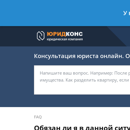
Артём Безбородов
- Автоюрист, ад
У 
Спросить юриста
Консультация юриста онлайн. От
FAQ
Обязан ли я в данной си