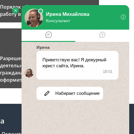
Порядок оформления приема на
работу в России
Разрешение на трудовую
деятельность иностранным
гражданам: как получить, где
оформить?
та
Получите консультацию