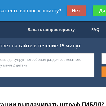
вокат
Получите консул
вас есть вопрос к юристу?
Нет
Да
бес
Задать вопрос юристу
FAQ
вет на сайте в течение 15 минут
туации выплачивать штраф ГИБДД?