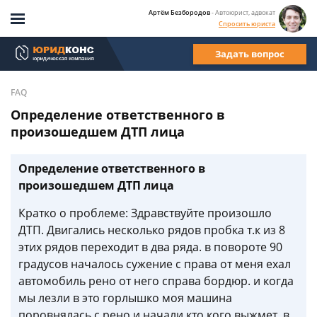
Артём Безбородов
- Автоюрист, адвокат
Спросить юриста
Задать вопрос
FAQ
Определение ответственного в
произошедшем ДТП лица
Определение ответственного в
произошедшем ДТП лица
Кратко о проблеме: Здравствуйте произошло
ДТП. Двигались несколько рядов пробка т.к из 8
этих рядов переходит в два ряда. в повороте 90
градусов началось сужение с права от меня ехал
автомобиль рено от него справа бордюр. и когда
мы лезли в это горлышко моя машина
поровнялась с рено и начали кто кого выжмет. в