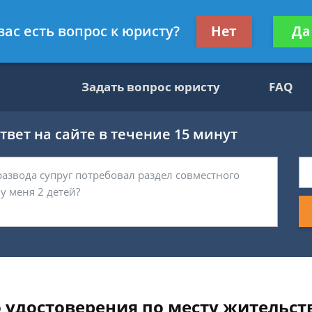
вокат
Получите консул
вас есть вопрос к юристу?
Нет
Да
бес
Задать вопрос юристу
FAQ
вет на сайте в течение 15 минут
 удостоверения по месту жительств