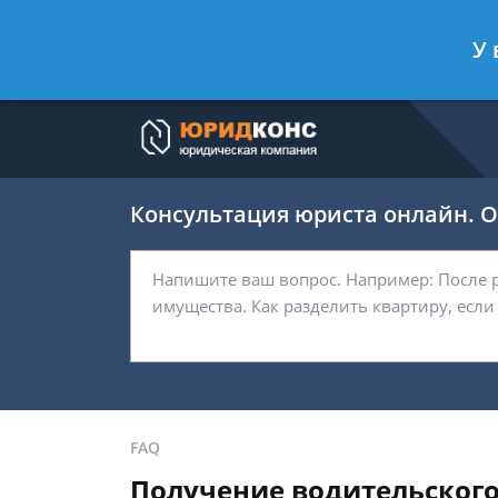
Артём Безбородов
- Автоюрист, ад
У 
Спросить юриста
Консультация юриста онлайн. От
FAQ
Получение водительского