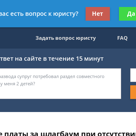
вокат
Получите консул
вас есть вопрос к юристу?
Нет
Да
бес
Задать вопрос юристу
FAQ
вет на сайте в течение 15 минут
 платы за шлагбаум при отсутств