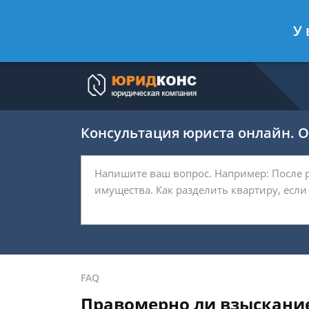
Артём Безбородов
- Автоюрист, ад
У 
Спросить юриста
Консультация юриста онлайн. От
FAQ
Правомерно ли взыскание