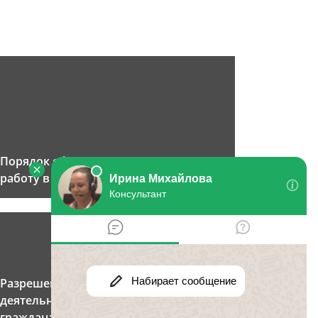
Порядок оформления приема на
работу в России
Разрешение на трудовую
деятельность иностранным
гражданам: как получить, где