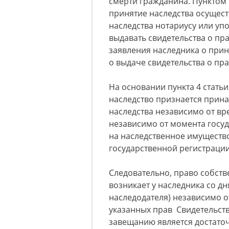
смерти гражданина. Пунктом 1
принятие наследства осущест
наследства нотариусу или уп
выдавать свидетельства о пр
заявления наследника о прин
о выдаче свидетельства о пра
На основании пункта 4 стать
наследство признается прин
наследства независимо от вр
независимо от момента госу
на наследственное имущество
государственной регистрации
Следовательно, право собств
возникает у наследника со дн
наследодателя) независимо о
указанных прав Свидетельств
завещанию является достато