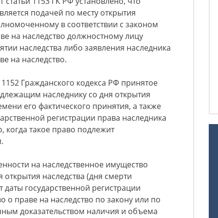
 статьи 1153 ГК РФ установлено, что
вляется подачей по месту открытия
олномоченному в соответствии с законом
аве на наследство должностному лицу
ятии наследства либо заявления наследника
ве на наследство.
и 1152 Гражданского кодекса РФ принятое
адлежащим наследнику со дня открытия
емени его фактического принятия, а также
дарственной регистрации права наследника
, когда такое право подлежит
.
енности на наследственное имущество
я открытия наследства (дня смерти
т даты государственной регистрации
о о праве на наследство по закону или по
чным доказательством наличия и объема