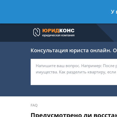
Артём Безбородов
- Автоюрист, ад
У 
Спросить юриста
Консультация юриста онлайн. От
FAQ
Предусмотрено ли восста