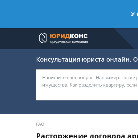
Артём Безбородов
- Автоюрист, ад
У 
Спросить юриста
Консультация юриста онлайн. От
FAQ
Расторжение договора ар