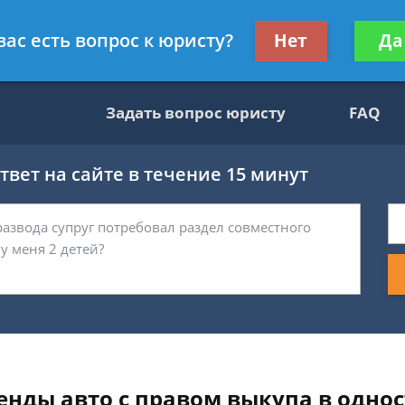
вокат
Получите консул
вас есть вопрос к юристу?
Нет
Да
бес
Задать вопрос юристу
FAQ
вет на сайте в течение 15 минут
енды авто с правом выкупа в одно